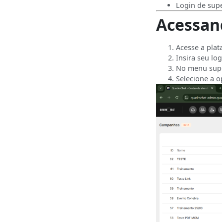
Login de sup
WhatsApp API não
Acessan
oficial
Dashboard
Acesse a pla
Tarefas
Insira seu lo
No menu supe
Notificações
Selecione a 
Painel de Agentes
Relatórios
Abandonadas
Histórico de Chats
Reaberturas
Agendadas
Telefone
Agente
Painel de Chat