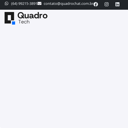
(64) 99215-3891
contato@quadrochat.com.br