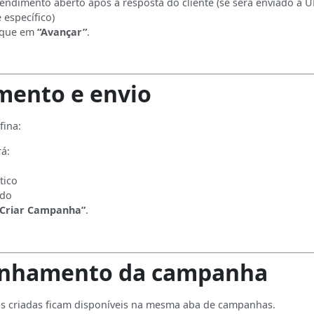
endimento aberto após a resposta do cliente (se será enviado a UR
específico)
lique em
“Avançar”
.
ento e envio
fina:
rá:
tico
do
“Criar Campanha”
.
nhamento da campanha
s criadas ficam disponíveis na mesma aba de campanhas.