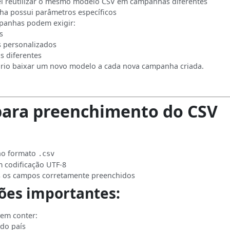
el reutilizar o mesmo modelo CSV em campanhas diferentes
a possui parâmetros específicos
panhas podem exigir:
s
 personalizados
is diferentes
tório baixar um novo modelo a cada nova campanha criada.
para preenchimento do CSV
no formato
.csv
m codificação UTF-8
s os campos corretamente preenchidos
ões importantes:
vem conter:
do país