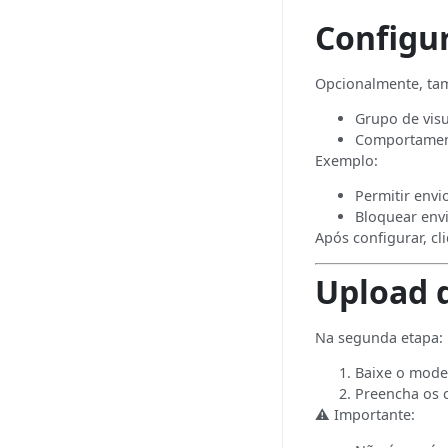
Configur
Opcionalmente, tam
Grupo de vis
Comportament
Exemplo:
Permitir env
Bloquear env
Após configurar, c
Upload d
Na segunda etapa:
Baixe o model
Preencha os 
⚠️ Importante: