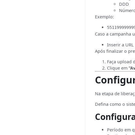
DDD
Número
Exemplo:
55119999999
Caso a campanha ut
Inserir a UR
Após finalizar o p
Faça upload 
Clique em
“A
Configu
Na etapa de liberaç
Defina como o sist
Configura
Período em q