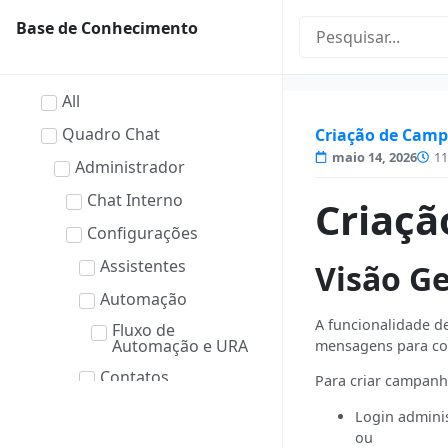
Base de Conhecimento
All
Quadro Chat
Criação de Cam
maio 14, 2026
11
Administrador
Chat Interno
Criaç
Configurações
Assistentes
Visão Ge
Automação
A funcionalidade d
Fluxo de
Automação e URA
mensagens para con
Contatos
Para criar campanh
Campos Extras
Login adminis
ou
Filas