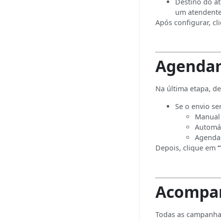
Destino do at
um atendente 
Após configurar, c
Agendam
Na última etapa, de
Se o envio se
Manual
Automá
Agenda
Depois, clique em
Acompa
Todas as campanha