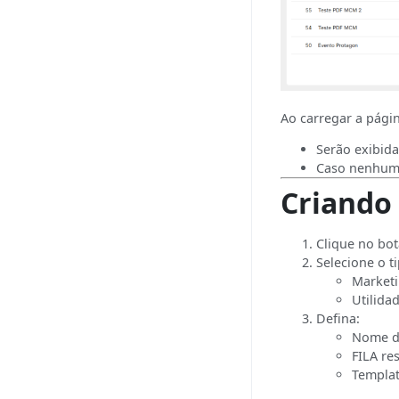
PABX
Ao carregar a pági
Serão exibida
Caso nenhuma
Criando
Clique no bo
Selecione o 
Market
Utilida
Defina:
Nome d
FILA re
Templat