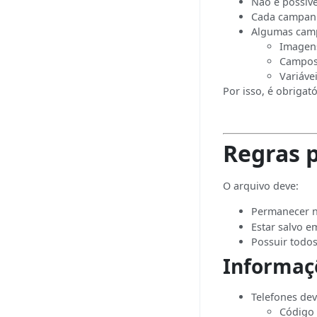
Não é possív
Cada campanh
Algumas cam
Imagen
Campos
Variáve
Por isso, é obriga
Regras 
O arquivo deve:
Permanecer 
Estar salvo e
Possuir todo
Informaç
Telefones de
Código 