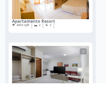
Apartamento Resort
4453 sqft
2
2
Golden Dolphin Supreme
4453 sqft
2
2